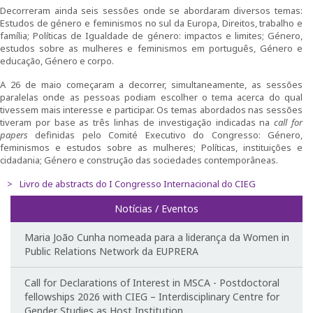
Decorreram ainda seis sessões onde se abordaram diversos temas:
Fotografias e videos
Estudos de género e feminismos no sul da Europa, Direitos, trabalho e
família; Políticas de Igualdade de género: impactos e limites; Género,
estudos sobre as mulheres e feminismos em português, Género e
3º Congresso Internacional
educação, Género e corpo.
A 26 de maio começaram a decorrer, simultaneamente, as sessões
Call for papers
paralelas onde as pessoas podiam escolher o tema acerca do qual
tivessem mais interesse e participar. Os temas abordados nas sessões
Website do III Congresso
tiveram por base as três linhas de investigação indicadas na
call for
papers
definidas pelo Comité Executivo do Congresso: Género,
feminismos e estudos sobre as mulheres; Políticas, instituições e
Fotografias e videos
cidadania; Género e construção das sociedades contemporâneas.
Livro de abstracts do I Congresso Internacional do CIEG
Notícias
Notícias / Eventos
O CIEG nos media
Maria João Cunha nomeada para a liderança da Women in
Public Relations Network da EUPRERA
Newsletter
Call for Declarations of Interest in MSCA - Postdoctoral
Ligações úteis
fellowships 2026 with CIEG – Interdisciplinary Centre for
Gender Studies as Host Institution