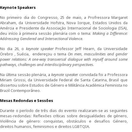
1º Congresso Internacional
Keynote Speakers
No primeiro dia do Congresso, 25 de maio, a Profressora Margaret
Call for papers
Abraham, da Universidade Hofstra, Nova Iorque, Estados Unidos da
Amércia e Presidente da Associação Internacional de Sociologia (ISA),
Website do Congresso
deu início à primeira sessão plenária com o tema:
Making a Difference:
Addressing Gendered and Intersectional Violence.
Fotografias e video
No dia 26, o
keynote speaker
Professor Jeff Hearn, da Universidade
Örebro , Suécia, endereçou o tema
On men, masculinities and gender
power
relations: A one-way transversal dialogue with myself around some
Apresentações
pathways,
challenges and interdisciplinary perspectives.
2º Congresso Internacional
Na última sessão plenária, a
keynote speake
r convidada foi a Professora
Miriam Grossi, da Universidade Federal de Santa Catarina, Brasil que
dissertou sobre Estudos de Género e Militância Académica Feminista no
Mensagem de Boas-Vindas
Brazil Contemporâneo.
Mesas Redondas e Sessões
Programa
Durante o período de três dias do evento realizaram-se as seguintes
Website do Congresso
mesas-redondas: Reflexões críticas sobre desigualdades de género,
Violência de género: conquistas, obstáculos e desafios Género,
direitos humanos, feminismos e direitos LGBTQIA.
Mensagem de agradecimento