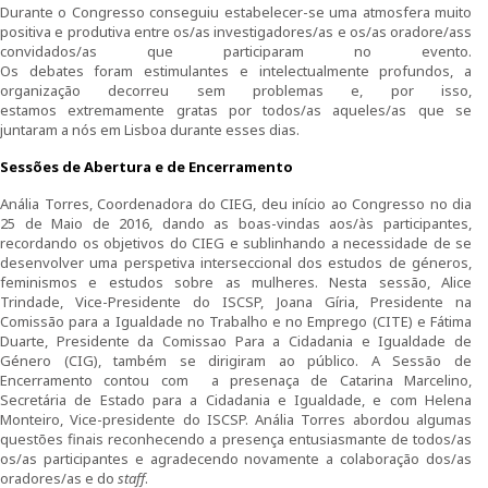
Parcerias
Durante o Congresso conseguiu estabelecer-se uma atmosfera muito
positiva e produtiva entre os/as investigadores/as e os/as oradore/ass
convidados/as que participaram no evento.
Investigar no CIEG
Os debates foram estimulantes e intelectualmente profundos, a
organização decorreu sem problemas e, por isso,
Bolseiras CIEG/FCT
estamos extremamente gratas por todos/as aqueles/as que se
juntaram a nós em Lisboa durante esses dias.
Pós-Doutoramentos
Sessões de Abertura e de Encerramento
Anália Torres, Coordenadora do CIEG, deu início ao Congresso no dia
Publicações
25 de Maio de 2016, dando as boas-vindas aos/às participantes,
recordando os objetivos do CIEG e sublinhando a necessidade de se
Atividades do CIEG
desenvolver uma perspetiva interseccional dos estudos de géneros,
feminismos e estudos sobre as mulheres. Nesta sessão, Alice
Trindade, Vice-Presidente do ISCSP, Joana Gíria, Presidente na
Conferências de Aniversário do CIEG
Comissão para a Igualdade no Trabalho e no Emprego (CITE) e Fátima
Duarte, Presidente da Comissao Para a Cidadania e Igualdade de
Outras Conferências do CIEG
Género (CIG), também se dirigiram ao público. A Sessão de
Encerramento contou com a presenaça de Catarina Marcelino,
Secretária de Estado para a Cidadania e Igualdade, e com Helena
Género em debate
Monteiro, Vice-presidente do ISCSP. Anália Torres abordou algumas
questões finais reconhecendo a presença entusiasmante de todos/as
os/as participantes e agradecendo novamente a colaboração dos/as
Workshops
oradores/as e do
staff
.