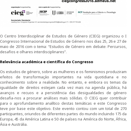
Curso de Formação Especializada em Igualdade de
Género do Ministério da Defesa | 4ª edição |
Testemunhos
O Centro Interdisciplinar de Estudos de Género (CIEG) organizou o I
Regulamentos do CIEG
Congresso Internacional de Estudos de Género nos dias 25, 26 e 27 de
maio de 2016 com o tema: “Estudos de Género em debate: Percursos,
Contactos
desafios e olhares interdisciplinares”.
Relevância académica e científica do Congresso
Investigação
Os estudos de género, sobre as mulheres e os feminismos produziram
efeitos de transformação importantes na vida quotidiana e no
Temáticas de Investigação
conhecimento sobre a realidade. No entanto, e embora os temas da
igualdade de direitos estejam cada vez mais na agenda pública, há
Projetos
avanços e recuos e a persistência das desigualdades de género
desafia-nos a procurar análises mais sólidas. O CIEG quer contribuir
para o aprofundamento analítico destas temáticas e este Congresso
Projetos em curso
teve por base este objetivo. Este evento contou com um total de 270
participantes, oriundos de diferentes partes do mundo incluindo 175 da
Projetos Concluídos
Europa, 45 da América Latina e 50 de países na América do Norte, África,
Ásia e Austrália.