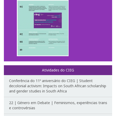
Curso de Formação Especializada em Igualdade de
Género do Ministério da Defesa | 4ª edição |
Testemunhos
Regulamentos do CIEG
Contactos
Investigação
Temáticas de Investigação
Atividades do CIEG
Conferência do 11º aniversário do CIEG | Student
Projetos
decolonial activism: Impacts on South African scholarship
and gender studies in South Africa
Projetos em curso
22 | Género em Debate | Feminismos, experiências trans
Projetos Concluídos
e controvérsias