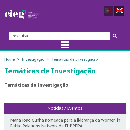
Sobre nós
Home
Investigação
Temáticas de Investigação
Temáticas de Investigação
Equipa do CIEG
Membros
Temáticas de Investigação
Direção
Notícias / Eventos
Fundadores/as
Maria João Cunha nomeada para a liderança da Women in
Comissão Externa de Acompanhamento
Public Relations Network da EUPRERA