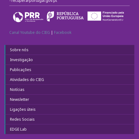
-
recuperarportugal.gov.pt
Fotografias e videos
3º Congresso Internacional
Canal Youtube do CIEG
|
Facebook
Call for papers
Sobre nós
Website do III Congresso
Investigação
Fotografias e videos
Publicações
Atividades do CIEG
Notícias
Notícias
O CIEG nos media
Newsletter
Ligações úteis
Newsletter
Redes Sociais
Ligações úteis
EDGE Lab