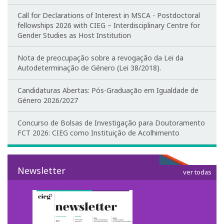
Ensino
Call for Declarations of Interest in MSCA - Postdoctoral
fellowships 2026 with CIEG – Interdisciplinary Centre for
Gender Studies as Host Institution
Pós-Graduação em Igualdade de Género
Nota de preocupação sobre a revogação da Lei da
Mestrado em Família e Género
Autodeterminação de Género (Lei 38/2018).
Doutoramento em Estudos de Género
Candidaturas Abertas: Pós-Graduação em Igualdade de
Género 2026/2027
Formação
Concurso de Bolsas de Investigação para Doutoramento
1ª Edição do Curso de Formação Especializada em
FCT 2026: CIEG como Instituição de Acolhimento
Igualdade de Género
2ª Edição do Curso de Formação Especializada em
Igualdade de Género
Newsletter
ver todas
3ª Edição do Curso de Formação Especializada em
Igualdade de Género
Testemunhos