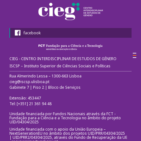
1º Congresso Internacional
Call for papers
facebook
Website do Congresso
Fotografias e video
CIEG - CENTRO INTERDISCIPLINAR DE ESTUDOS DE GÉNERO
Apresentações
ISCSP – Instituto Superior de Ciências Sociais e Políticas
Rua Almerindo Lessa – 1300-663 Lisboa
2º Congresso Internacional
cieg@iscsp.ulisboa.pt
Gabinete 7 | Piso 2 | Bloco de Serviços
Mensagem de Boas-Vindas
Extensão: 453447
Tel: [+351] 21 361 94 48
Programa
Unidade financiada por Fundos Nacionais através da FCT -
Fundação para a Ciência e a Tecnologia no âmbito do projeto
UID/04304/2025
Website do Congresso
Unidade financiada com o apoio da União Europeia –
NextGenerationEU no âmbito dos projetos UID/PRR/04304/2025
Mensagem de agradecimento
| UID/PRR2/04304/2025, através do Fundo de Recuperação da UE