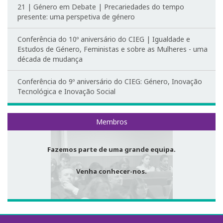
Parcerias
21 | Género em Debate | Precariedades do tempo
presente: uma perspetiva de género
Investigar no CIEG
Conferência do 10º aniversário do CIEG | Igualdade e
Bolseiras CIEG/FCT
Estudos de Género, Feministas e sobre as Mulheres - uma
década de mudança
Pós-Doutoramentos
Conferência do 9º aniversário do CIEG: Género, Inovação
Tecnológica e Inovação Social
Publicações
Atividades do CIEG
Membros
Conferências de Aniversário do CIEG
Fazemos parte de uma grande equipa.
Outras Conferências do CIEG
Venha conhecer-nos.
Género em debate
Workshops