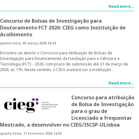
Parcerias
Read more...
Investigar no CIEG
Concurso de Bolsas de Investigação para
Doutoramento FCT 2026: CIEG como Instituição de
Bolseiras CIEG/FCT
Acolhimento
quinta-feira, 05 março 2026 18:24
Pós-Doutoramentos
Encontra-se aberto o Concurso para Atribuição de Bolsas de
Investigação para Doutoramento da Fundação para a Ciência e a
Publicações
Tecnologia (FCT) - 2026, com prazo de submissão até 31 de março de
2026, às 17h. Neste sentido, o CIEG aceitará ser a instituição…
Atividades do CIEG
Read more...
Conferências de Aniversário do CIEG
Concurso para atribuição
Outras Conferências do CIEG
de Bolsa de Investigação
para o grau de
Género em debate
Licenciado a frequentar
Mestrado, a desenvolver no CIEG/ISCSP-ULisboa
Workshops
quarta-feira, 11 fevereiro 2026 14:02