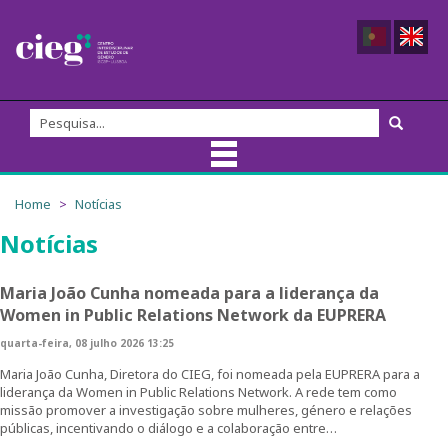
Sobre nós
Home
Notícias
Notícias
Equipa do CIEG
Membros
Maria João Cunha nomeada para a liderança da
Women in Public Relations Network da EUPRERA
Direção
quarta-feira, 08 julho 2026 13:25
Maria João Cunha, Diretora do CIEG, foi nomeada pela EUPRERA para a
Fundadores/as
liderança da Women in Public Relations Network. A rede tem como
missão promover a investigação sobre mulheres, género e relações
públicas, incentivando o diálogo e a colaboração entre…
Comissão Externa de Acompanhamento