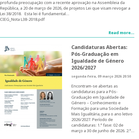
profunda preocupação com a recente aprovação na Assembleia da
República, a 20 de março de 2026, de projetos Lei que visam revogar a
Lei 38/2018. Esta lei é fundamental…
Curso de Formação Especializada em Igualdade de
Género do Ministério da Defesa | 4ª edição |
CIEG_Nota L38-2018.pdf
Testemunhos
Read more...
Regulamentos do CIEG
Candidaturas Abertas:
Contactos
Pós-Graduação em
Igualdade de Género
2026/2027
Investigação
segunda-feira, 09 março 2026 20:50
Temáticas de Investigação
Encontram-se abertas as
candidaturas para a Pós-
Projetos
Graduação em Igualdade de
Género – Conhecimento e
Formação para uma Sociedade
Projetos em curso
Mais Igualitária, para o ano letivo
2026/2027. Período de
candidaturas: 1.ª fase: 02 de
Projetos Concluídos
março a 30 de junho de 2026. 2.ª…