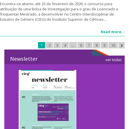
Encontra-se aberto, até 23 de fevereiro de 2026, o concurso para
1º Congresso Internacional
atribuição de uma Bolsa de Investigação para o grau de Licenciado a
frequentar Mestrado, a desenvolver no Centro Interdisciplinar de
Call for papers
Estudos de Género (CIEG) do Instituto Superior de Ciências…
Read more...
Website do Congresso
1
2
3
4
...
6
7
8
9
10
Fotografias e video
Newsletter
Apresentações
ver todas
2º Congresso Internacional
Mensagem de Boas-Vindas
Programa
Website do Congresso
Mensagem de agradecimento