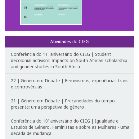
Fotografias e videos
3º Congresso Internacional
Call for papers
Atividades do CIEG
Website do III Congresso
Conferência do 11º aniversário do CIEG | Student
decolonial activism: Impacts on South African scholarship
and gender studies in South Africa
Fotografias e videos
22 | Género em Debate | Feminismos, experiências trans
Notícias
e controvérsias
O CIEG nos media
21 | Género em Debate | Precariedades do tempo
presente: uma perspetiva de género
Newsletter
Conferência do 10º aniversário do CIEG | Igualdade e
Ligações úteis
Estudos de Género, Feministas e sobre as Mulheres - uma
década de mudança