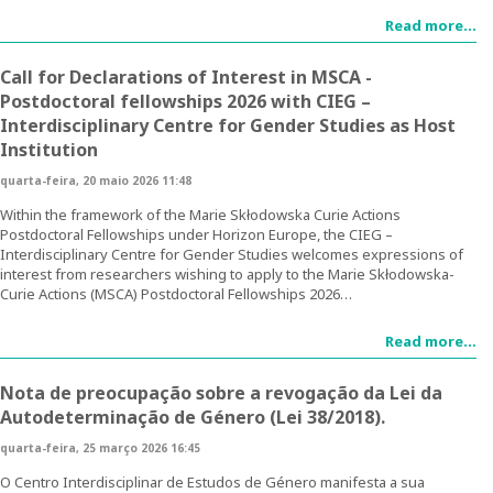
Read more...
Ensino
Call for Declarations of Interest in MSCA -
Pós-Graduação em Igualdade de Género
Postdoctoral fellowships 2026 with CIEG –
Interdisciplinary Centre for Gender Studies as Host
Mestrado em Família e Género
Institution
Doutoramento em Estudos de Género
quarta-feira, 20 maio 2026 11:48
Within the framework of the Marie Skłodowska Curie Actions
Formação
Postdoctoral Fellowships under Horizon Europe, the CIEG –
Interdisciplinary Centre for Gender Studies welcomes expressions of
interest from researchers wishing to apply to the Marie Skłodowska-
1ª Edição do Curso de Formação Especializada em
Curie Actions (MSCA) Postdoctoral Fellowships 2026…
Igualdade de Género
Read more...
2ª Edição do Curso de Formação Especializada em
Igualdade de Género
Nota de preocupação sobre a revogação da Lei da
Autodeterminação de Género (Lei 38/2018).
3ª Edição do Curso de Formação Especializada em
Igualdade de Género
quarta-feira, 25 março 2026 16:45
O Centro Interdisciplinar de Estudos de Género manifesta a sua
Testemunhos