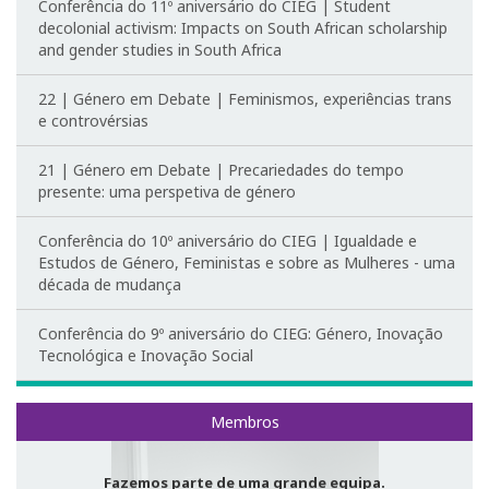
Parcerias
Conferência do 11º aniversário do CIEG | Student
decolonial activism: Impacts on South African scholarship
and gender studies in South Africa
Investigar no CIEG
22 | Género em Debate | Feminismos, experiências trans
Bolseiras CIEG/FCT
e controvérsias
Pós-Doutoramentos
21 | Género em Debate | Precariedades do tempo
presente: uma perspetiva de género
Publicações
Conferência do 10º aniversário do CIEG | Igualdade e
Atividades do CIEG
Estudos de Género, Feministas e sobre as Mulheres - uma
década de mudança
Conferências de Aniversário do CIEG
Conferência do 9º aniversário do CIEG: Género, Inovação
Tecnológica e Inovação Social
Outras Conferências do CIEG
Género em debate
Membros
Workshops
Fazemos parte de uma grande equipa.