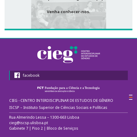
1º Congresso Internacional
Venha conhecer-nos.
Call for papers
Website do Congresso
Fotografias e video
Apresentações
facebook
2º Congresso Internacional
Mensagem de Boas-Vindas
CIEG - CENTRO INTERDISCIPLINAR DE ESTUDOS DE GÉNERO
Programa
ISCSP – Instituto Superior de Ciências Sociais e Políticas
Rua Almerindo Lessa – 1300-663 Lisboa
Website do Congresso
cieg@iscsp.ulisboa.pt
Gabinete 7 | Piso 2 | Bloco de Serviços
Mensagem de agradecimento