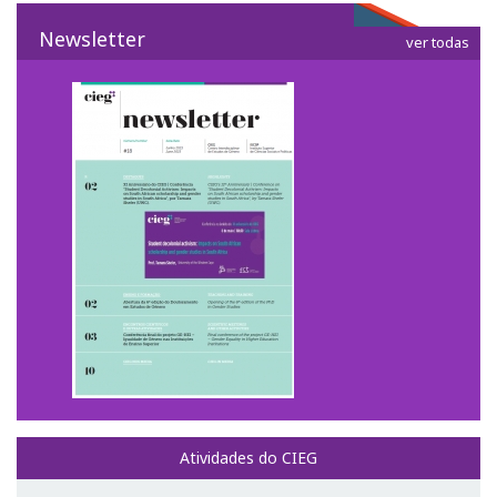
Newsletter
ver todas
Curso de Formação Especializada em Igualdade de
Género do Ministério da Defesa | 4ª edição |
Testemunhos
Regulamentos do CIEG
Contactos
Investigação
Temáticas de Investigação
Projetos
Projetos em curso
Projetos Concluídos
Atividades do CIEG