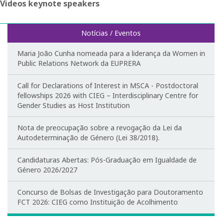
Videos keynote speakers
Ensino
Notícias / Eventos
Pós-Graduação em Igualdade de Género
Maria João Cunha nomeada para a liderança da Women in
Mestrado em Família e Género
Public Relations Network da EUPRERA
Doutoramento em Estudos de Género
Call for Declarations of Interest in MSCA - Postdoctoral
fellowships 2026 with CIEG – Interdisciplinary Centre for
Formação
Gender Studies as Host Institution
Nota de preocupação sobre a revogação da Lei da
1ª Edição do Curso de Formação Especializada em
Igualdade de Género
Autodeterminação de Género (Lei 38/2018).
2ª Edição do Curso de Formação Especializada em
Candidaturas Abertas: Pós-Graduação em Igualdade de
Igualdade de Género
Género 2026/2027
3ª Edição do Curso de Formação Especializada em
Concurso de Bolsas de Investigação para Doutoramento
Igualdade de Género
FCT 2026: CIEG como Instituição de Acolhimento
Testemunhos