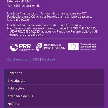
Extensão: 453447
Tel: [+351] 21 361 94 48
Fotografias e videos
Unidade financiada por Fundos Nacionais através da FCT -
Fundação para a Ciência e a Tecnologia no âmbito do projeto
3º Congresso Internacional
UID/04304/2025
Unidade financiada com o apoio da União Europeia –
NextGenerationEU no âmbito dos projetos UID/PRR/04304/2025
Call for papers
| UID/PRR2/04304/2025, através do Fundo de Recuperação da UE
-
recuperarportugal.gov.pt
Website do III Congresso
Fotografias e videos
Canal Youtube do CIEG
|
Facebook
Notícias
Sobre nós
O CIEG nos media
Investigação
Newsletter
Publicações
Atividades do CIEG
Ligações úteis
Notícias