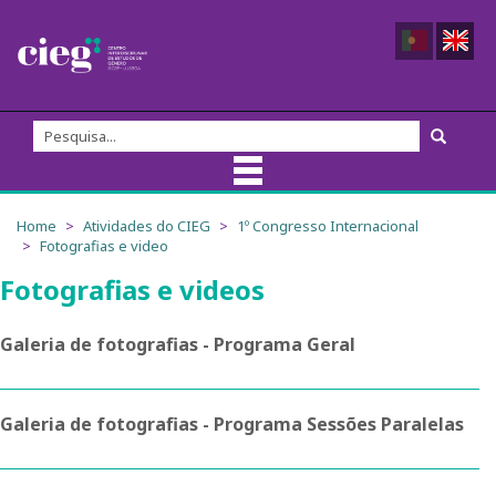
Sobre nós
Home
Atividades do CIEG
1º Congresso Internacional
Fotografias e video
Equipa do CIEG
Fotografias e videos
Membros
Galeria de fotografias - Programa Geral
Direção
Galeria de fotografias - Programa Sessões Paralelas
Fundadores/as
Comissão Externa de Acompanhamento