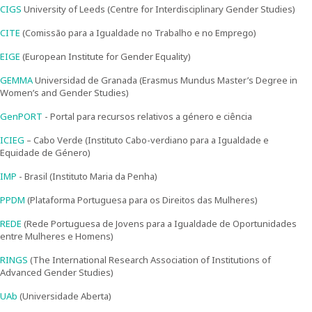
CIGS
University of Leeds (Centre for Interdisciplinary Gender Studies)
Ensino
CITE
(Comissão para a Igualdade no Trabalho e no Emprego)
Pós-Graduação em Igualdade de Género
EIGE
(European Institute for Gender Equality)
GEMMA
Universidad de Granada (Erasmus Mundus Master’s Degree in
Mestrado em Família e Género
Women’s and Gender Studies)
Doutoramento em Estudos de Género
GenPORT
- Portal para recursos relativos a género e ciência
ICIEG
– Cabo Verde (Instituto Cabo-verdiano para a Igualdade e
Formação
Equidade de Género)
IMP
- Brasil (Instituto Maria da Penha)
1ª Edição do Curso de Formação Especializada em
Igualdade de Género
PPDM
(Plataforma Portuguesa para os Direitos das Mulheres)
2ª Edição do Curso de Formação Especializada em
REDE
(Rede Portuguesa de Jovens para a Igualdade de Oportunidades
Igualdade de Género
entre Mulheres e Homens)
RINGS
(The International Research Association of Institutions of
3ª Edição do Curso de Formação Especializada em
Advanced Gender Studies)
Igualdade de Género
UAb
(Universidade Aberta)
Testemunhos