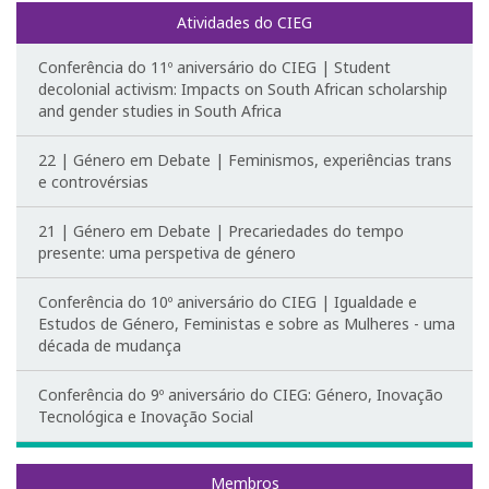
1º Congresso Internacional
Atividades do CIEG
Conferência do 11º aniversário do CIEG | Student
Call for papers
decolonial activism: Impacts on South African scholarship
and gender studies in South Africa
Website do Congresso
22 | Género em Debate | Feminismos, experiências trans
Fotografias e video
e controvérsias
Apresentações
21 | Género em Debate | Precariedades do tempo
presente: uma perspetiva de género
2º Congresso Internacional
Conferência do 10º aniversário do CIEG | Igualdade e
Estudos de Género, Feministas e sobre as Mulheres - uma
Mensagem de Boas-Vindas
década de mudança
Programa
Conferência do 9º aniversário do CIEG: Género, Inovação
Tecnológica e Inovação Social
Website do Congresso
Mensagem de agradecimento
Membros