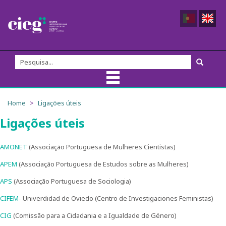
Sobre nós
Home
Ligações úteis
Ligações úteis
Equipa do CIEG
Membros
AMONET
(Associação Portuguesa de Mulheres Cientistas)
APEM
(Associação Portuguesa de Estudos sobre as Mulheres)
Direção
APS
(Associação Portuguesa de Sociologia)
Fundadores/as
CIFEM
- Univerdidad de Oviedo (Centro de Investigaciones Feministas)
CIG
(Comissão para a Cidadania e a Igualdade de Género)
Comissão Externa de Acompanhamento