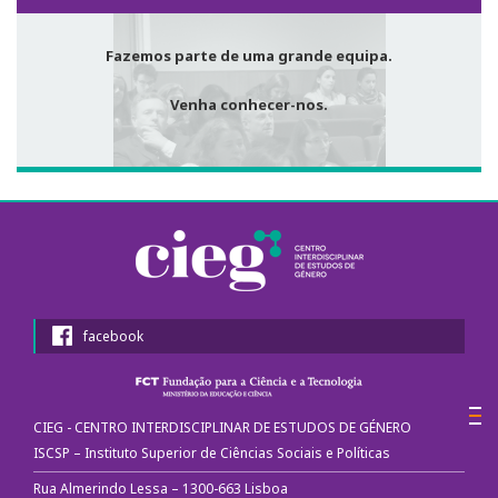
Fotografias e videos
Fazemos parte de uma grande equipa.
3º Congresso Internacional
Venha conhecer-nos.
Call for papers
Website do III Congresso
Fotografias e videos
Notícias
facebook
O CIEG nos media
Newsletter
CIEG - CENTRO INTERDISCIPLINAR DE ESTUDOS DE GÉNERO
ISCSP – Instituto Superior de Ciências Sociais e Políticas
Ligações úteis
Rua Almerindo Lessa – 1300-663 Lisboa