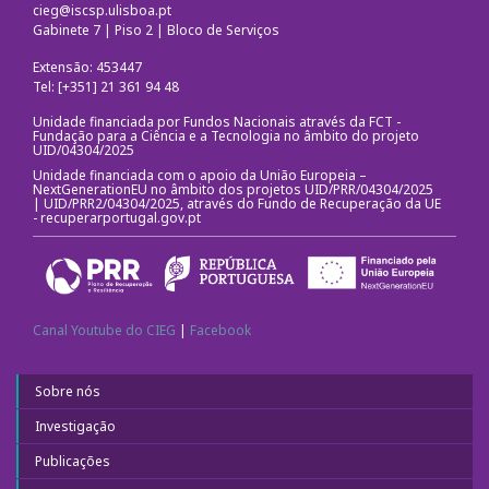
Redes Sociais
cieg@iscsp.ulisboa.pt
Gabinete 7 | Piso 2 | Bloco de Serviços
EDGE Lab
Extensão: 453447
Tel: [+351] 21 361 94 48
Equipamentos
Unidade financiada por Fundos Nacionais através da FCT -
Fundação para a Ciência e a Tecnologia no âmbito do projeto
UID/04304/2025
Unidade financiada com o apoio da União Europeia –
NextGenerationEU no âmbito dos projetos UID/PRR/04304/2025
| UID/PRR2/04304/2025, através do Fundo de Recuperação da UE
-
recuperarportugal.gov.pt
Canal Youtube do CIEG
|
Facebook
Sobre nós
Investigação
Publicações