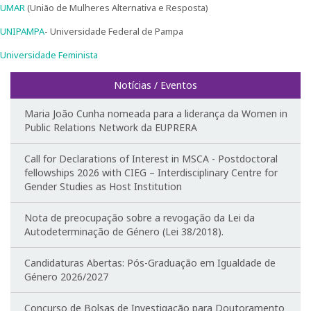
UMAR
(União de Mulheres Alternativa e Resposta)
Curso de Formação Especializada em Igualdade de
UNIPAMPA
- Universidade Federal de Pampa
Género do Ministério da Defesa | 4ª edição |
Testemunhos
Universidade Feminista
Notícias / Eventos
Regulamentos do CIEG
Maria João Cunha nomeada para a liderança da Women in
Contactos
Public Relations Network da EUPRERA
Investigação
Call for Declarations of Interest in MSCA - Postdoctoral
fellowships 2026 with CIEG – Interdisciplinary Centre for
Temáticas de Investigação
Gender Studies as Host Institution
Projetos
Nota de preocupação sobre a revogação da Lei da
Autodeterminação de Género (Lei 38/2018).
Projetos em curso
Candidaturas Abertas: Pós-Graduação em Igualdade de
Género 2026/2027
Projetos Concluídos
Concurso de Bolsas de Investigação para Doutoramento