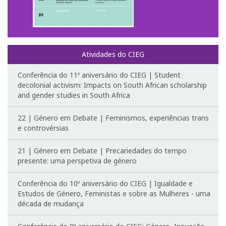
Fotografias e videos
3º Congresso Internacional
Atividades do CIEG
Call for papers
Conferência do 11º aniversário do CIEG | Student
decolonial activism: Impacts on South African scholarship
Website do III Congresso
and gender studies in South Africa
Fotografias e videos
22 | Género em Debate | Feminismos, experiências trans
e controvérsias
Notícias
21 | Género em Debate | Precariedades do tempo
O CIEG nos media
presente: uma perspetiva de género
Newsletter
Conferência do 10º aniversário do CIEG | Igualdade e
Estudos de Género, Feministas e sobre as Mulheres - uma
década de mudança
Ligações úteis