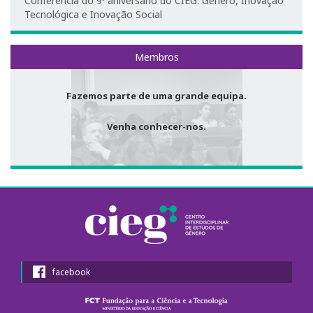
Conferência do 9º aniversário do CIEG: Género, Inovação
Redes Sociais
Tecnológica e Inovação Social
EDGE Lab
Membros
Equipamentos
Fazemos parte de uma grande equipa.
Venha conhecer-nos.
facebook