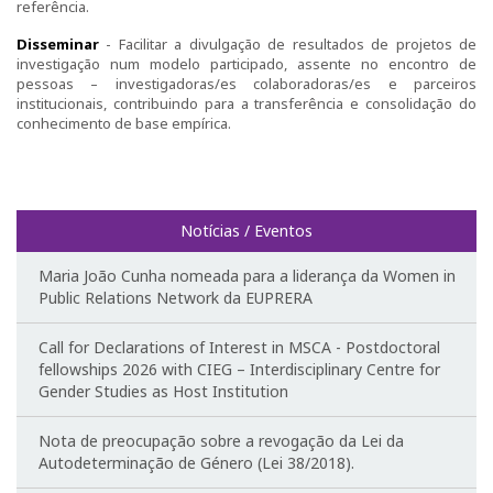
Parcerias
referência.
Disseminar
- Facilitar a divulgação de resultados de projetos de
Investigar no CIEG
investigação num modelo participado, assente no encontro de
pessoas – investigadoras/es colaboradoras/es e parceiros
institucionais, contribuindo para a transferência e consolidação do
Bolseiras CIEG/FCT
conhecimento de base empírica.
Pós-Doutoramentos
Publicações
Notícias / Eventos
Atividades do CIEG
Maria João Cunha nomeada para a liderança da Women in
Public Relations Network da EUPRERA
Conferências de Aniversário do CIEG
Call for Declarations of Interest in MSCA - Postdoctoral
Outras Conferências do CIEG
fellowships 2026 with CIEG – Interdisciplinary Centre for
Gender Studies as Host Institution
Género em debate
Nota de preocupação sobre a revogação da Lei da
Autodeterminação de Género (Lei 38/2018).
Workshops