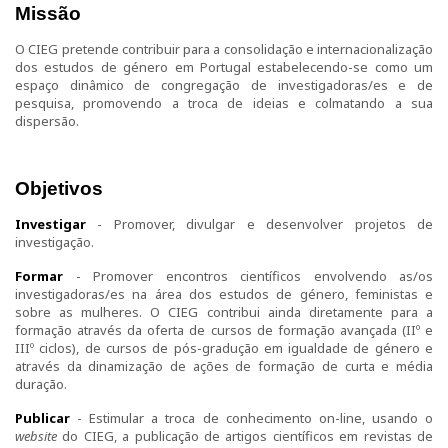
Missão
Curso de Formação Especializada em Igualdade de
O CIEG pretende contribuir para a consolidação e internacionalização
Género do Ministério da Defesa | 4ª edição |
dos estudos de género em Portugal estabelecendo-se como um
Testemunhos
espaço dinâmico de congregação de investigadoras/es e de
pesquisa, promovendo a troca de ideias e colmatando a sua
dispersão.
Regulamentos do CIEG
Contactos
Objetivos
Investigação
Investigar
- Promover, divulgar e desenvolver projetos de
investigação.
Temáticas de Investigação
Formar
- Promover encontros científicos envolvendo as/os
investigadoras/es na área dos estudos de género, feministas e
sobre as mulheres. O CIEG contribui ainda diretamente para a
Projetos
formação através da oferta de cursos de formação avançada (IIº e
IIIº ciclos), de cursos de pós-gradução em igualdade de género e
Projetos em curso
através da dinamização de ações de formação de curta e média
duração.
Projetos Concluídos
Publicar
- Estimular a troca de conhecimento on-line, usando o
website
do CIEG, a publicação de artigos científicos em revistas de