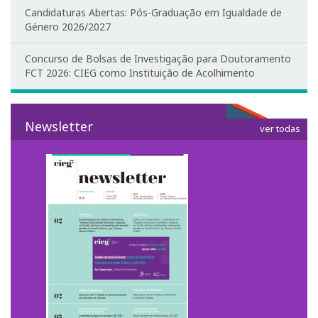
Candidaturas Abertas: Pós-Graduação em Igualdade de
1º Congresso Internacional
Género 2026/2027
Call for papers
Concurso de Bolsas de Investigação para Doutoramento
FCT 2026: CIEG como Instituição de Acolhimento
Website do Congresso
Fotografias e video
Newsletter
ver todas
Apresentações
2º Congresso Internacional
Mensagem de Boas-Vindas
Programa
Website do Congresso
Mensagem de agradecimento