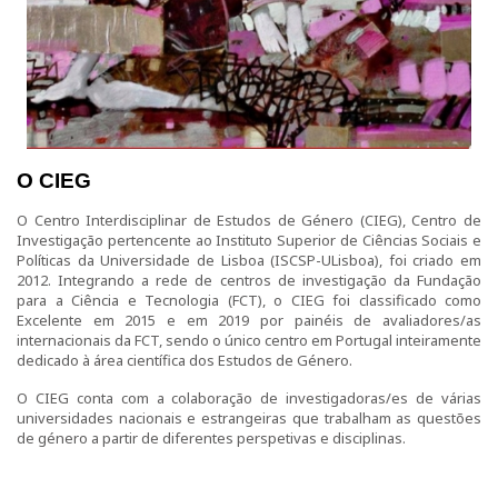
Ensino
Pós-Graduação em Igualdade de Género
Mestrado em Família e Género
O CIEG
Doutoramento em Estudos de Género
O Centro Interdisciplinar de Estudos de Género (CIEG), Centro de
Formação
Investigação pertencente
ao Instituto Superior de Ciências Sociais e
Políticas da Universidade de Lisboa (ISCSP-ULisboa)
, foi criado em
2012. Integrando a rede de centros de investigação da Fundação
1ª Edição do Curso de Formação Especializada em
para a Ciência e Tecnologia (FCT), o CIEG foi classificado como
Igualdade de Género
Excelente em 2015 e em 2019 por painéis de avaliadores/as
internacionais da FCT, sendo o único centro em Portugal inteiramente
2ª Edição do Curso de Formação Especializada em
dedicado à área científica dos Estudos de Género.
Igualdade de Género
O CIEG conta com a colaboração de investigadoras/es de várias
universidades nacionais e estrangeiras que trabalham as questões
3ª Edição do Curso de Formação Especializada em
de género a partir de diferentes perspetivas e disciplinas.
Igualdade de Género
Testemunhos