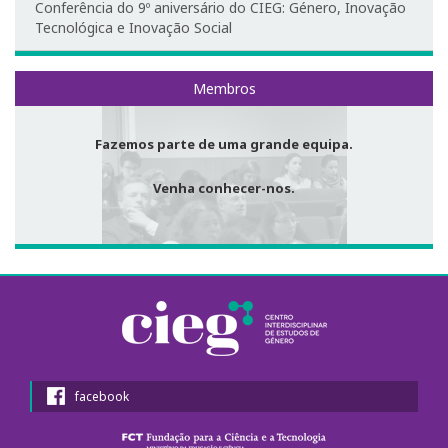
Conferência do 9º aniversário do CIEG: Género, Inovação
Tecnológica e Inovação Social
Fotografias e videos
3º Congresso Internacional
Membros
Call for papers
Fazemos parte de uma grande equipa.
Website do III Congresso
Venha conhecer-nos.
Fotografias e videos
Notícias
O CIEG nos media
Newsletter
facebook
Ligações úteis