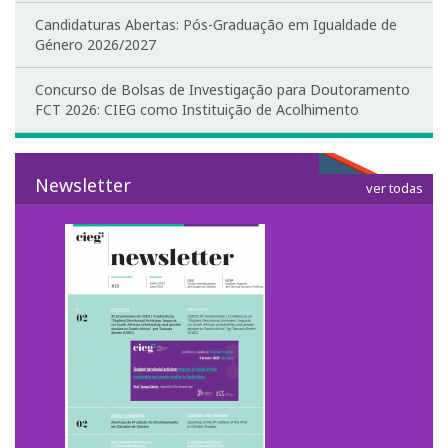
Parcerias
Candidaturas Abertas: Pós-Graduação em Igualdade de
Género 2026/2027
Investigar no CIEG
Concurso de Bolsas de Investigação para Doutoramento
Bolseiras CIEG/FCT
FCT 2026: CIEG como Instituição de Acolhimento
Pós-Doutoramentos
Newsletter
ver todas
Publicações
Atividades do CIEG
Conferências de Aniversário do CIEG
Outras Conferências do CIEG
Género em debate
Workshops