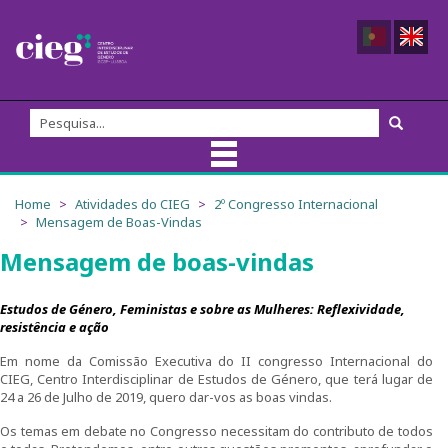
Sobre nós
Home
Atividades do CIEG
2º Congresso Internacional
Mensagem de Boas-Vindas
Equipa do CIEG
Mensagem de boas-vindas
Membros
Estudos de Género, Feministas e sobre as Mulheres: Reflexividade,
resistência e ação
Direção
Em nome da Comissão Executiva do II congresso Internacional do
CIEG, Centro Interdisciplinar de Estudos de Género, que terá lugar de
Fundadores/as
24 a 26 de Julho de 2019, quero dar-vos as boas vindas.
Comissão Externa de Acompanhamento
Os temas em debate no Congresso necessitam do contributo de todos