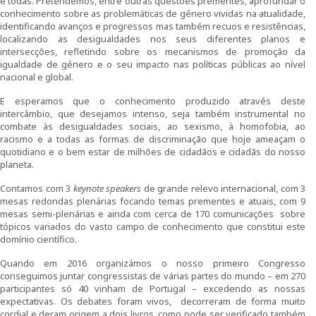
e todas. Pretendemos, entre outras questões prementes, aprofundar o
conhecimento sobre as problemáticas de género vividas na atualidade,
Ensino
identificando avanços e progressos mas também recuos e resistências,
localizando as desigualdades nos seus diferentes planos e
Pós-Graduação em Igualdade de Género
intersecções, refletindo sobre os mecanismos de promoção da
igualdade de género e o seu impacto nas políticas públicas ao nível
nacional e global.
Mestrado em Família e Género
E esperamos que o conhecimento produzido através deste
intercâmbio, que desejamos intenso, seja também instrumental no
Doutoramento em Estudos de Género
combate às desigualdades sociais, ao sexismo, à homofobia, ao
racismo e a todas as formas de discriminação que hoje ameaçam o
Formação
quotidiano e o bem estar de milhões de cidadãos e cidadãs do nosso
planeta.
1ª Edição do Curso de Formação Especializada em
Contamos com 3
keynote speakers
de grande relevo internacional, com 3
Igualdade de Género
mesas redondas plenárias focando temas prementes e atuais, com 9
mesas semi-plenárias e ainda com cerca de 170 comunicações sobre
2ª Edição do Curso de Formação Especializada em
tópicos variados do vasto campo de conhecimento que constitui este
Igualdade de Género
domínio científico.
Quando em 2016 organizámos o nosso primeiro Congresso
3ª Edição do Curso de Formação Especializada em
conseguimos juntar congressistas de várias partes do mundo – em 270
Igualdade de Género
participantes só 40 vinham de Portugal – excedendo as nossas
expectativas. Os debates foram vivos, decorreram de forma muito
cordial e deram origem a dois livros, como pode ser verificado também
Testemunhos