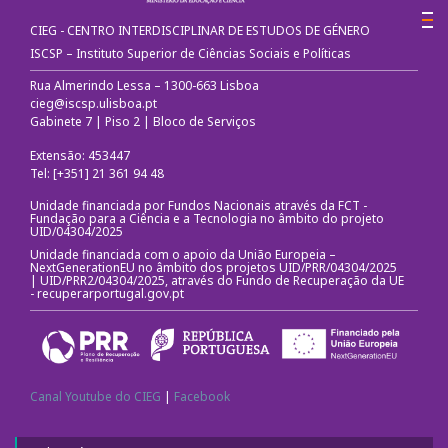
Redes Sociais
CIEG - CENTRO INTERDISCIPLINAR DE ESTUDOS DE GÉNERO
ISCSP – Instituto Superior de Ciências Sociais e Políticas
EDGE Lab
Rua Almerindo Lessa – 1300-663 Lisboa
Equipamentos
cieg@iscsp.ulisboa.pt
Gabinete 7 | Piso 2 | Bloco de Serviços
Extensão: 453447
Tel: [+351] 21 361 94 48
Unidade financiada por Fundos Nacionais através da FCT -
Fundação para a Ciência e a Tecnologia no âmbito do projeto
UID/04304/2025
Unidade financiada com o apoio da União Europeia –
NextGenerationEU no âmbito dos projetos UID/PRR/04304/2025
| UID/PRR2/04304/2025, através do Fundo de Recuperação da UE
-
recuperarportugal.gov.pt
Canal Youtube do CIEG
|
Facebook