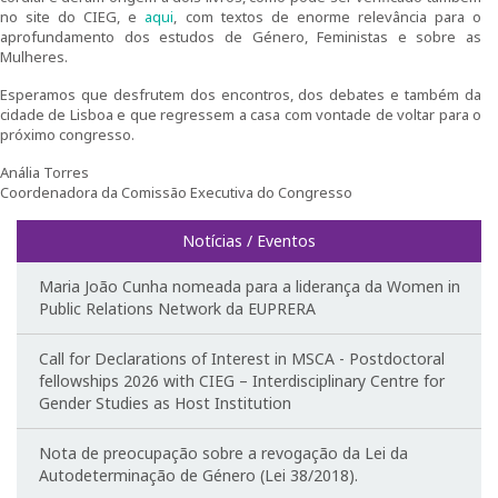
no site do CIEG, e
aqui
, com textos de enorme relevância para o
aprofundamento dos estudos de Género, Feministas e sobre as
Curso de Formação Especializada em Igualdade de
Mulheres.
Género do Ministério da Defesa | 4ª edição |
Testemunhos
Esperamos que desfrutem dos encontros, dos debates e também da
cidade de Lisboa e que regressem a casa com vontade de voltar para o
próximo congresso.
Regulamentos do CIEG
Anália Torres
Contactos
Coordenadora da Comissão Executiva do Congresso
Notícias / Eventos
Investigação
Maria João Cunha nomeada para a liderança da Women in
Temáticas de Investigação
Public Relations Network da EUPRERA
Projetos
Call for Declarations of Interest in MSCA - Postdoctoral
fellowships 2026 with CIEG – Interdisciplinary Centre for
Projetos em curso
Gender Studies as Host Institution
Projetos Concluídos
Nota de preocupação sobre a revogação da Lei da
Autodeterminação de Género (Lei 38/2018).