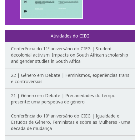
1º Congresso Internacional
Call for papers
Website do Congresso
Atividades do CIEG
Conferência do 11º aniversário do CIEG | Student
Fotografias e video
decolonial activism: Impacts on South African scholarship
and gender studies in South Africa
Apresentações
22 | Género em Debate | Feminismos, experiências trans
2º Congresso Internacional
e controvérsias
Mensagem de Boas-Vindas
21 | Género em Debate | Precariedades do tempo
presente: uma perspetiva de género
Programa
Conferência do 10º aniversário do CIEG | Igualdade e
Website do Congresso
Estudos de Género, Feministas e sobre as Mulheres - uma
década de mudança
Mensagem de agradecimento