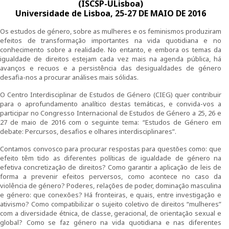
(ISCSP-ULisboa)
Universidade de Lisboa, 25-27 DE MAIO DE 2016
Ensino
Os estudos de género, sobre as mulheres e os feminismos produziram
Pós-Graduação em Igualdade de Género
efeitos de transformação importantes na vida quotidiana e no
conhecimento sobre a realidade. No entanto, e embora os temas da
igualdade de direitos estejam cada vez mais na agenda pública, há
Mestrado em Família e Género
avanços e recuos e a persistência das desigualdades de género
desafia-nos a procurar análises mais sólidas.
Doutoramento em Estudos de Género
O Centro Interdisciplinar de Estudos de Género (CIEG) quer contribuir
para o aprofundamento analítico destas temáticas, e convida-vos a
Formação
participar no Congresso Internacional de Estudos de Género a 25, 26 e
27 de maio de 2016 com o seguinte tema: “Estudos de Género em
debate: Percursos, desafios e olhares interdisciplinares”.
1ª Edição do Curso de Formação Especializada em
Igualdade de Género
Contamos convosco para procurar respostas para questões como: que
efeito têm tido as diferentes políticas de igualdade de género na
2ª Edição do Curso de Formação Especializada em
efetiva concretização de direitos? Como garantir a aplicação de leis de
Igualdade de Género
forma a prevenir efeitos perversos, como acontece no caso da
violência de género? Poderes, relações de poder, dominação masculina
e género: que conexões? Há fronteiras, e quais, entre investigação e
3ª Edição do Curso de Formação Especializada em
ativismo? Como compatibilizar o sujeito coletivo de direitos “mulheres”
Igualdade de Género
com a diversidade étnica, de classe, geracional, de orientação sexual e
global? Como se faz género na vida quotidiana e nas diferentes
Testemunhos