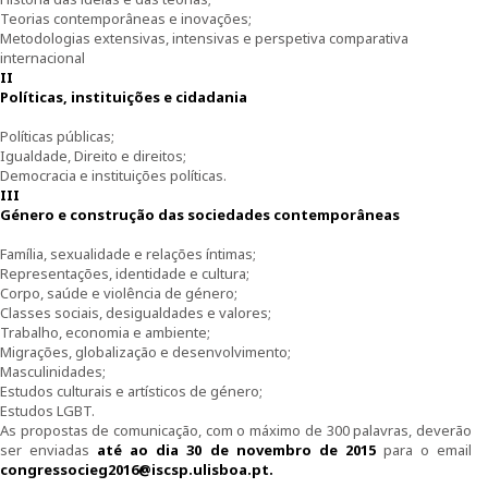
Parcerias
Teorias contemporâneas e inovações;
Metodologias extensivas, intensivas e perspetiva comparativa
Investigar no CIEG
internacional
II
Políticas, instituições e cidadania
Bolseiras CIEG/FCT
Políticas públicas;
Pós-Doutoramentos
Igualdade, Direito e direitos;
Democracia e instituições políticas.
III
Publicações
Género e construção das sociedades contemporâneas
Família, sexualidade e relações íntimas;
Atividades do CIEG
Representações, identidade e cultura;
Corpo, saúde e violência de género;
Conferências de Aniversário do CIEG
Classes sociais, desigualdades e valores;
Trabalho, economia e ambiente;
Migrações, globalização e desenvolvimento;
Outras Conferências do CIEG
Masculinidades;
Estudos culturais e artísticos de género;
Género em debate
Estudos LGBT.
As propostas de comunicação, com o máximo de 300 palavras, deverão
ser enviadas
até ao dia 30 de novembro de 2015
para o email
Workshops
congressocieg2016@iscsp.ulisboa.pt
.