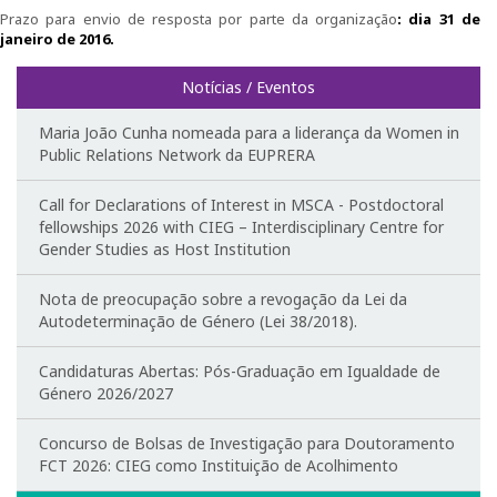
Prazo para envio de resposta por parte da organização
: dia 31 de
1º Congresso Internacional
janeiro de 2016.
Call for papers
Notícias / Eventos
Website do Congresso
Maria João Cunha nomeada para a liderança da Women in
Public Relations Network da EUPRERA
Fotografias e video
Call for Declarations of Interest in MSCA - Postdoctoral
fellowships 2026 with CIEG – Interdisciplinary Centre for
Apresentações
Gender Studies as Host Institution
2º Congresso Internacional
Nota de preocupação sobre a revogação da Lei da
Autodeterminação de Género (Lei 38/2018).
Mensagem de Boas-Vindas
Candidaturas Abertas: Pós-Graduação em Igualdade de
Programa
Género 2026/2027
Website do Congresso
Concurso de Bolsas de Investigação para Doutoramento
FCT 2026: CIEG como Instituição de Acolhimento
Mensagem de agradecimento