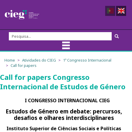
Sobre nós
Home
Atividades do CIEG
1º Congresso Internacional
Call for papers
Equipa do CIEG
Call for papers Congresso
Internacional de Estudos de Género
Membros
Direção
I CONGRESSO INTERNACIONAL CIEG
Estudos de Género em debate: percursos,
Fundadores/as
desafios e olhares interdisciplinares
Comissão Externa de Acompanhamento
Instituto Superior de Ciências Sociais e Políticas