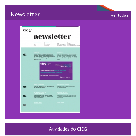
Fotografias e videos
Newsletter
ver todas
3º Congresso Internacional
Call for papers
Website do III Congresso
Fotografias e videos
Notícias
O CIEG nos media
Newsletter
Ligações úteis
Atividades do CIEG