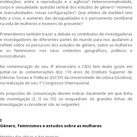
instituições: entre a reprodução e a agência? Heteronormatividade,
corpo e sexualidade: questão central dos estudos de género? Homens
e masculinidades: novas configurações? Que efeitos de
backlash
tem
Curso de Formação Especializada em Igualdade de
tido a crise, o aumento das desigualdades e o pensamento neoliberal
Género do Ministério da Defesa | 4ª edição |
na vida de mulheres e homens do presente?
Testemunhos
Pretendemos também trazer a debate os contributos de investigadoras
Regulamentos do CIEG
e investigadores de diferentes partes do mundo para nos ajudarem a
refletir sobre os percursos dos estudos de género, sobre as mulheres
e os feminismos nos seus contextos geográficos, políticos e
Contactos
socioculturais.
Na comemoração do seu 4º aniversário o CIEG tem muito gosto em
Investigação
juntar-se às comemorações dos 110 anos do Instituto Superior de
Ciências Sociais e Políticas (ISCSP) da Universidade de Lisboa (ULisboa),
Temáticas de Investigação
na realização do seu 1º Congresso Internacional.
As propostas de comunicação devem indicar claramente em que linha
Projetos
de investigação (I, II ou III) se enquadram. As grandes linhas de
investigação a considerar são as seguintes:
Projetos em curso
I
Projetos Concluídos
Género, feminismos e estudos sobre as mulheres
História das ideias e das teorias;