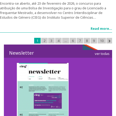
Encontra-se aberto, até 23 de fevereiro de 2026, o concurso para
1º Congresso Internacional
atribuição de uma Bolsa de Investigação para o grau de Licenciado a
frequentar Mestrado, a desenvolver no Centro Interdisciplinar de
Call for papers
Estudos de Género (CIEG) do Instituto Superior de Ciências…
Read more...
Website do Congresso
1
2
3
4
...
6
7
8
9
10
Fotografias e video
Newsletter
Apresentações
ver todas
2º Congresso Internacional
Mensagem de Boas-Vindas
Programa
Website do Congresso
Mensagem de agradecimento