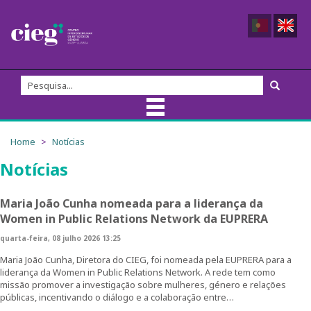
Sobre nós
Home
Notícias
Notícias
Equipa do CIEG
Membros
Maria João Cunha nomeada para a liderança da
Women in Public Relations Network da EUPRERA
Direção
quarta-feira, 08 julho 2026 13:25
Maria João Cunha, Diretora do CIEG, foi nomeada pela EUPRERA para a
Fundadores/as
liderança da Women in Public Relations Network. A rede tem como
missão promover a investigação sobre mulheres, género e relações
públicas, incentivando o diálogo e a colaboração entre…
Comissão Externa de Acompanhamento