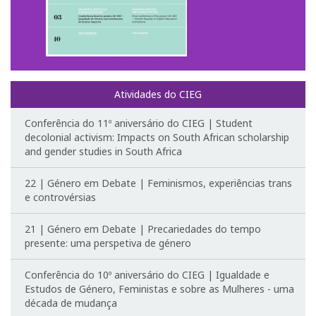
Fotografias e videos
3º Congresso Internacional
Call for papers
Atividades do CIEG
Website do III Congresso
Conferência do 11º aniversário do CIEG | Student
decolonial activism: Impacts on South African scholarship
and gender studies in South Africa
Fotografias e videos
22 | Género em Debate | Feminismos, experiências trans
Notícias
e controvérsias
O CIEG nos media
21 | Género em Debate | Precariedades do tempo
presente: uma perspetiva de género
Newsletter
Conferência do 10º aniversário do CIEG | Igualdade e
Ligações úteis
Estudos de Género, Feministas e sobre as Mulheres - uma
década de mudança