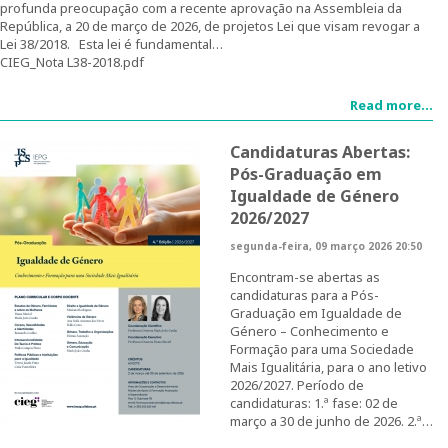
profunda preocupação com a recente aprovação na Assembleia da
República, a 20 de março de 2026, de projetos Lei que visam revogar a
Lei 38/2018. Esta lei é fundamental…
Curso de Formação Especializada em Igualdade de
Género do Ministério da Defesa | 4ª edição |
CIEG_Nota L38-2018.pdf
Testemunhos
Read more...
Regulamentos do CIEG
Candidaturas Abertas:
Contactos
Pós-Graduação em
Igualdade de Género
2026/2027
Investigação
segunda-feira, 09 março 2026 20:50
Temáticas de Investigação
Encontram-se abertas as
candidaturas para a Pós-
Projetos
Graduação em Igualdade de
Género – Conhecimento e
Formação para uma Sociedade
Projetos em curso
Mais Igualitária, para o ano letivo
2026/2027. Período de
candidaturas: 1.ª fase: 02 de
Projetos Concluídos
março a 30 de junho de 2026. 2.ª…