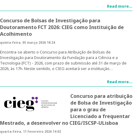
Parcerias
Read more...
Investigar no CIEG
Concurso de Bolsas de Investigação para
Doutoramento FCT 2026: CIEG como Instituição de
Bolseiras CIEG/FCT
Acolhimento
quinta-feira, 05 março 2026 18:24
Pós-Doutoramentos
Encontra-se aberto o Concurso para Atribuição de Bolsas de
Investigação para Doutoramento da Fundação para a Ciência e a
Publicações
Tecnologia (FCT) - 2026, com prazo de submissão até 31 de março de
2026, às 17h. Neste sentido, o CIEG aceitará ser a instituição…
Atividades do CIEG
Read more...
Conferências de Aniversário do CIEG
Concurso para atribuição
Outras Conferências do CIEG
de Bolsa de Investigação
para o grau de
Género em debate
Licenciado a frequentar
Mestrado, a desenvolver no CIEG/ISCSP-ULisboa
Workshops
quarta-feira, 11 fevereiro 2026 14:02