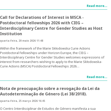
Read more...
Ensino
Call for Declarations of Interest in MSCA -
Pós-Graduação em Igualdade de Género
Postdoctoral fellowships 2026 with CIEG –
Interdisciplinary Centre for Gender Studies as Host
Mestrado em Família e Género
Institution
Doutoramento em Estudos de Género
quarta-feira, 20 maio 2026 11:48
Within the framework of the Marie Skłodowska Curie Actions
Formação
Postdoctoral Fellowships under Horizon Europe, the CIEG –
Interdisciplinary Centre for Gender Studies welcomes expressions of
interest from researchers wishing to apply to the Marie Skłodowska-
1ª Edição do Curso de Formação Especializada em
Curie Actions (MSCA) Postdoctoral Fellowships 2026…
Igualdade de Género
Read more...
2ª Edição do Curso de Formação Especializada em
Igualdade de Género
Nota de preocupação sobre a revogação da Lei da
Autodeterminação de Género (Lei 38/2018).
3ª Edição do Curso de Formação Especializada em
Igualdade de Género
quarta-feira, 25 março 2026 16:45
O Centro Interdisciplinar de Estudos de Género manifesta a sua
Testemunhos